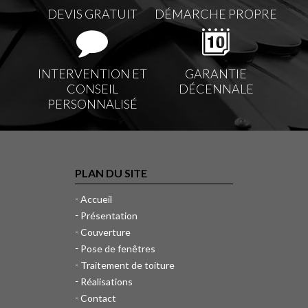
DEVIS GRATUIT
DÉMARCHE PROPRE
INTERVENTION ET
GARANTIE
CONSEIL
DÉCENNALE
PERSONNALISÉ
PLAN DU SITE
Accueil
Présentation
Couverture
Pose de fenêtres
Traitement de toiture
Réalisations
Contact