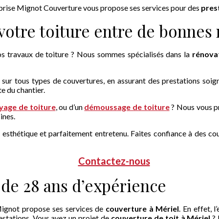
eprise Mignot Couverture vous propose ses services pour des
pres
 votre toiture entre de bonnes
s travaux de toiture ? Nous sommes spécialisés dans la
rénova
s sur tous types de couvertures, en assurant des prestations so
te du chantier.
yage de toiture
, ou d’un
démoussage de toiture
? Nous vous p
ines.
esthétique et parfaitement entretenu. Faites confiance à des couv
Contactez-nous
 de 28 ans d’expérience
 Mignot propose ses services de
couverture à Mériel
. En effet, l
estations. Vous avez un projet de
couverture de toit à Mériel
? 