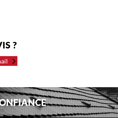
IS ?
ail
CONFIANCE