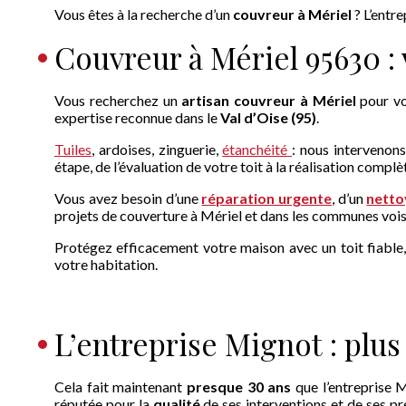
Vous êtes à la recherche d’un
couvreur à Mériel
? L’entr
Couvreur à Mériel 95630 :
Vous recherchez un
artisan couvreur à Mériel
pour vo
expertise reconnue dans le
Val d’Oise (95)
.
Tuiles
, ardoises, zinguerie,
étanchéité
: nous intervenon
étape, de l’évaluation de votre toit à la réalisation complè
Vous avez besoin d’une
réparation urgente
, d’un
netto
projets de couverture à Mériel et dans les communes vois
Protégez efficacement votre maison avec un toit fiable, 
votre habitation.
L’entreprise Mignot : plus
Cela fait maintenant
presque 30 ans
que l’entreprise
réputée pour la
qualité
de ses interventions et de ses pr