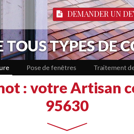
DEMANDER UN DE
E TOUS TYPES DE
ure
Pose de fenêtres
Traitement de
ot : votre Artisan c
95630