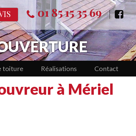
01 85 15 35 69
VIS
 COUVERTURE
 toiture
Réalisations
Contact
ouvreur à Mériel