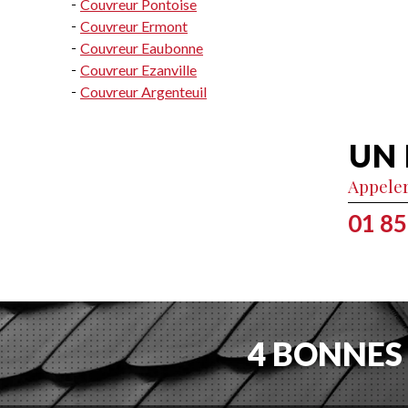
Couvreur Pontoise
Couvreur Ermont
Couvreur Eaubonne
Couvreur Ezanville
Couvreur Argenteuil
UN 
Appele
01 85
4 BONNES